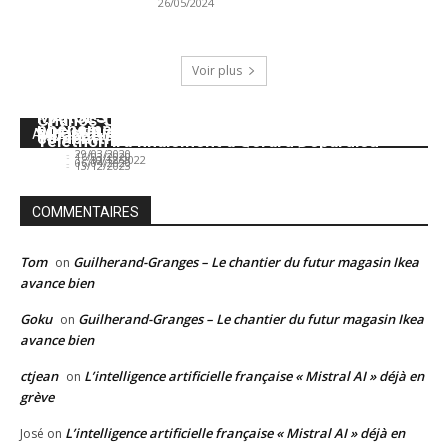
26/05/2024
Voir plus
Pénurie de PQ : comprendre ce nouveau
[CHABEUIL] Arnaque au gel hydroalcoolique : 2
MARGÈS – Il finit dans le fossé en voulant
Chanos-Curson – L’argent récolté pour le
phénomène
arrestations
Mbappé à deux doigts du forfait
A (RE)LIRE
combattre le coronavirus (VIDÉO)
Téléthon ira finalement à Gérard Depardieu
José
-
29/03/2020
José
-
16/03/2020
José IA
-
10/12/2022
José
-
06/04/2020
José
-
13/12/2023
COMMENTAIRES
Tom
Guilherand-Granges – Le chantier du futur magasin Ikea
on
avance bien
Goku
Guilherand-Granges – Le chantier du futur magasin Ikea
on
avance bien
ctjean
L’intelligence artificielle française « Mistral AI » déjà en
on
grève
L’intelligence artificielle française « Mistral AI » déjà en
José
on