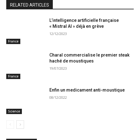
RELATED ARTICLES
L’intelligence artificielle française
« Mistral AI » déjà en grève
12/12/2023
France
Charal commercialise le premier steak
haché de moustiques
19/07/2023
France
Enfin un medicament anti-moustique
08/12/2022
Science