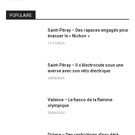
POPULAIRE
Saint-Péray – Des rapaces engagés pour
évacuer le « Nichoir »
11/11/2024
Saint-Péray – Il s’électrocute sous une
averse avec son vélo électrique
24/06/2024
Valence – Le fiasco de la flamme
olympique
20/06/2024
Drôme – Des restrictions d’eau déjà