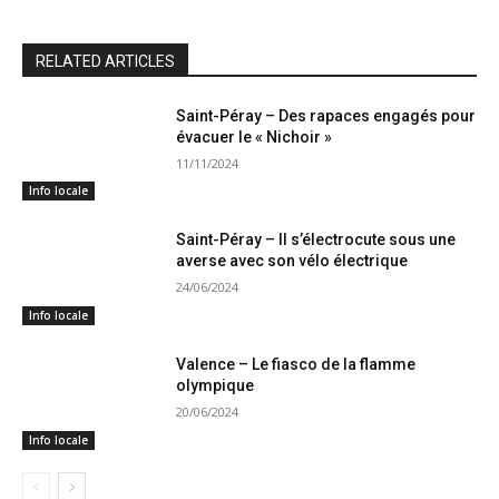
RELATED ARTICLES
Saint-Péray – Des rapaces engagés pour
évacuer le « Nichoir »
11/11/2024
Info locale
Saint-Péray – Il s’électrocute sous une
averse avec son vélo électrique
24/06/2024
Info locale
Valence – Le fiasco de la flamme
olympique
20/06/2024
Info locale