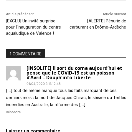
Article précédent
Article suivant
[EXCLU] Un invité surprise
[ALERTE] Pénurie de
pour l’inauguration du centre
carburant en Drôme-Ardèche
aqualudique de Valence !
1 COMMENTAIRE
[INSOLITE] Il sort du coma aujourd’hui et
pense que le COVID-19 est un poisson
d’Avril – Dauph'info Liberté
01/04/2020 à 11:12:48
[…] tout de même manqué tous les faits marquant de ces
derniers mois : la mort de Jacques Chirac, le séisme du Teil les
incendies en Australie, la réforme des […]
Répondre
Laisser un commentaire