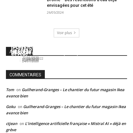
envisagées pour cet été
26/05/2024
Voir plus
Ardèche – Un quinquagénaire décède suite à
[BLV] Le chantier de la nouvelle passerelle de
[FOIRE] Le deuxième invité de marque enfin
un test PCR
Ivre, il se marie avec un Big Mac
Le colza : sauveur du prix de l’essence ?
A (RE)LIRE
Bourg-les-Valence va (enfin) débuter
dévoilé
José
-
20/11/2020
José IA
-
08/12/2022
José
-
29/04/2022
José
-
02/03/2020
José
-
24/01/2020
COMMENTAIRES
Tom
Guilherand-Granges – Le chantier du futur magasin Ikea
on
avance bien
Goku
Guilherand-Granges – Le chantier du futur magasin Ikea
on
avance bien
ctjean
L’intelligence artificielle française « Mistral AI » déjà en
on
grève