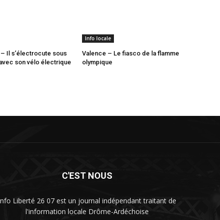
Info locale
– Il s’électrocute sous
Valence – Le fiasco de la flamme
avec son vélo électrique
olympique
C'EST NOUS
Info Liberté 26 07 est un journal indépendant traitant de
l'information locale Drôme-Ardéchoise