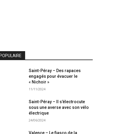
POPULAIRE
Saint-Péray – Des rapaces
engagés pour évacuer le
« Nichoir »
11/11/2024
Saint-Péray – Il s’électrocute
sous une averse avec son vélo
électrique
24/06/2024
Valence – Le fiasco de la