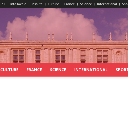
ueil
Info locale
Insolite
Culture
France
Science
International
Spo
CULTURE
FRANCE
SCIENCE
INTERNATIONAL
SPOR