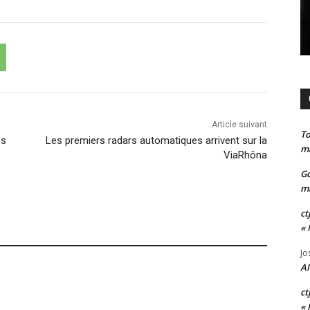
Article suivant
T
es
Les premiers radars automatiques arrivent sur la
ma
ViaRhôna
G
ma
ct
« 
Jo
AI
ct
« 