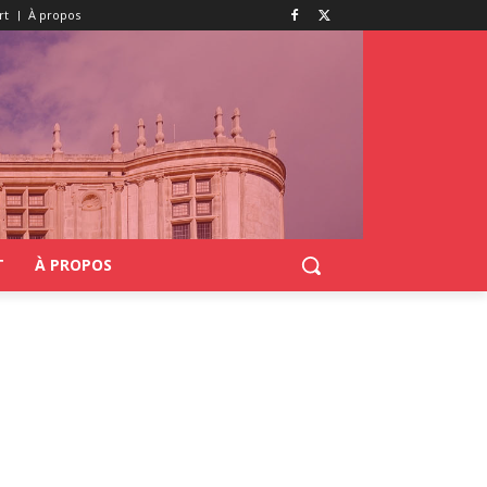
rt
À propos
T
À PROPOS