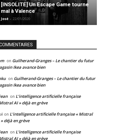
[INSOLITE] Un Escape Game tourne
mal à Valence
José
-
22/01/2020
COMMENTAIRES
om
Guilherand-Granges – Le chantier du futur
on
gasin Ikea avance bien
oku
Guilherand-Granges – Le chantier du futur
on
gasin Ikea avance bien
jean
L’intelligence artificielle française
on
Mistral AI » déjà en grève
L’intelligence artificielle française « Mistral
sé
on
 » déjà en grève
jean
L’intelligence artificielle française
on
Mistral AI » déjà en grève