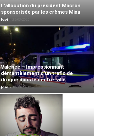
L’allocution du président Macron
sponsorisée par les crèmes Mixa
José
-
25/03/2020
Valence – Impressionnant
démantèlement d’un trafic de
drogue dans le centre-ville
José
-
10/10/2021