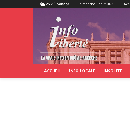
C
dimanche 9 août 2026
Acc
25.7
Valence
ACCUEIL
INFO LOCALE
INSOLITE