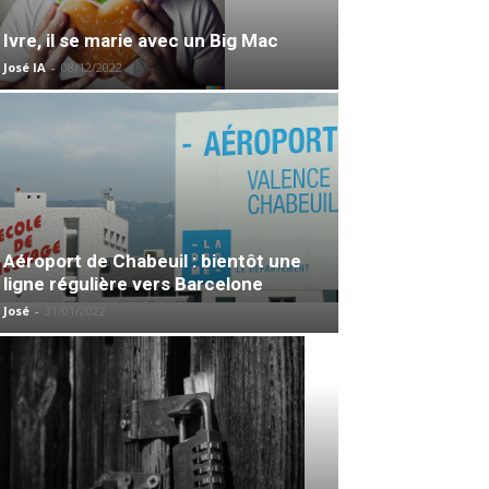
Ivre, il se marie avec un Big Mac
José IA
-
08/12/2022
Aéroport de Chabeuil : bientôt une
ligne régulière vers Barcelone
José
-
31/01/2022