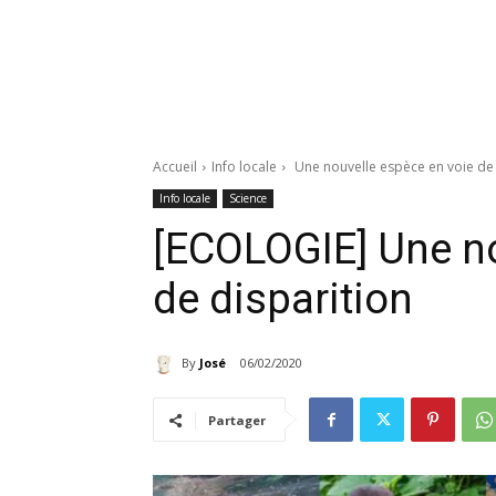
Accueil
Info locale
Une nouvelle espèce en voie de 
Info locale
Science
[ECOLOGIE] Une no
de disparition
By
José
06/02/2020
Partager