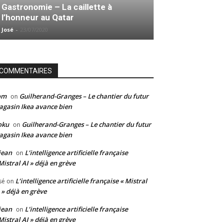
Gastronomie – La caillette à
l’honneur au Qatar
José
-
23/07/2020
COMMENTAIRES
om
Guilherand-Granges – Le chantier du futur
on
gasin Ikea avance bien
oku
Guilherand-Granges – Le chantier du futur
on
gasin Ikea avance bien
jean
L’intelligence artificielle française
on
Mistral AI » déjà en grève
L’intelligence artificielle française « Mistral
sé
on
 » déjà en grève
jean
L’intelligence artificielle française
on
Mistral AI » déjà en grève