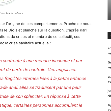
chent les acheteurs
sur l’origine de ces comportements. Proche de nous,
s le Diois et planche sur la question. D’après Karl
tions de crises et membre de ce collectif, ces
 la crise sanitaire actuelle :
T
ma
 confronte à une menace inconnue et par
G
ma
nt de perte de contrôle. Ces angoisses
ct
 fragilités internes liées à la petite enfance
« 
de anal. Elles se traduisent par une peur
Jo
AI
trise de son sphincter. En réponse à cette
ct
ique, certaines personnes accumulent le
« 