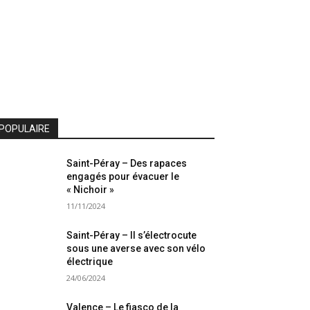
POPULAIRE
Saint-Péray – Des rapaces
engagés pour évacuer le
« Nichoir »
11/11/2024
Saint-Péray – Il s’électrocute
sous une averse avec son vélo
électrique
24/06/2024
Valence – Le fiasco de la