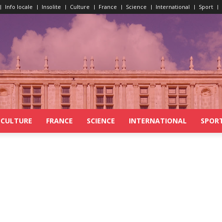
Info locale
Insolite
Culture
France
Science
International
Sport
CULTURE
FRANCE
SCIENCE
INTERNATIONAL
SPOR