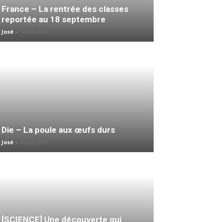
France – La rentrée des classes
reportée au 18 septembre
José
-
30/08/2023
Die – La poule aux œufs durs
José
-
26/02/2021
[SCIENCE] Une découverte qui