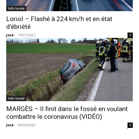
Info locale
Loriol – Flashé à 224 km/h et en état
d’ébriété
José
-
19/01/2022
0
Info locale
MARGÈS – Il finit dans le fossé en voulant
combattre le coronavirus (VIDÉO)
José
-
06/04/2020
0