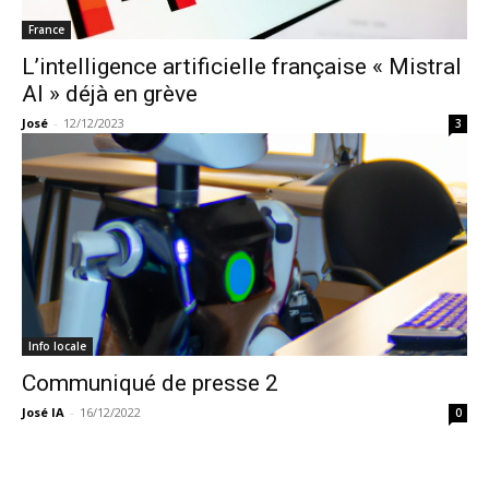
France
L’intelligence artificielle française « Mistral
AI » déjà en grève
José
-
12/12/2023
3
Info locale
Communiqué de presse 2
José IA
-
16/12/2022
0