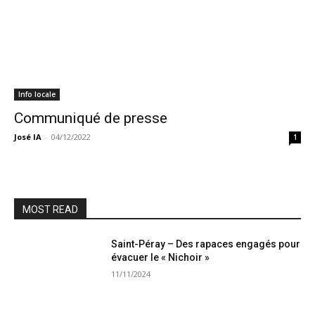
Info locale
Communiqué de presse
José IA
-
04/12/2022
1
MOST READ
Saint-Péray – Des rapaces engagés pour
évacuer le « Nichoir »
11/11/2024