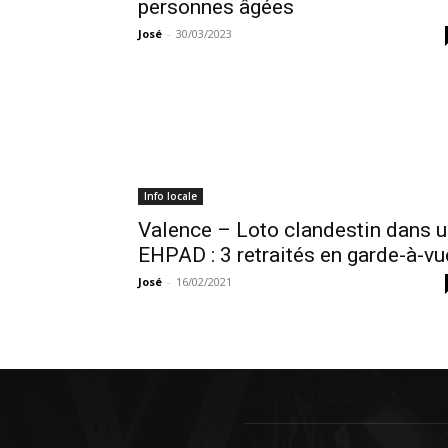
personnes âgées
José
-
30/03/2023
Info locale
Valence – Loto clandestin dans 
EHPAD : 3 retraités en garde-à-vu
José
-
16/02/2021