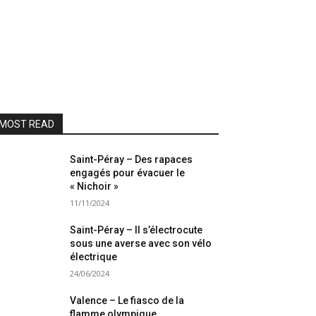
MOST READ
Saint-Péray – Des rapaces
engagés pour évacuer le
« Nichoir »
11/11/2024
Saint-Péray – Il s’électrocute
sous une averse avec son vélo
électrique
24/06/2024
Valence – Le fiasco de la
flamme olympique