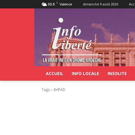
C
dimanche 9 août 2026
Acc
33.5
Valence
ACCUEIL
INFO LOCALE
INSOLITE
Tags
EHPAD