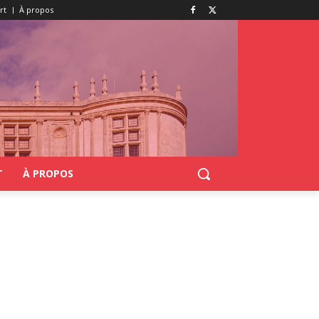
rt
À propos
T
À PROPOS