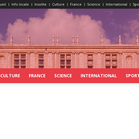
ueil
Info locale
Insolite
Culture
France
Science
International
Spo
CULTURE
FRANCE
SCIENCE
INTERNATIONAL
SPOR