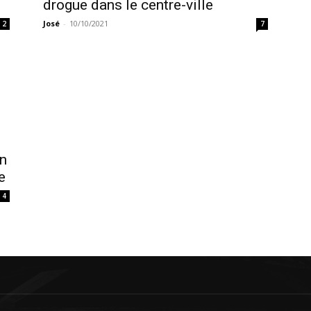
drogue dans le centre-ville
José
-
10/10/2021
2
7
un
e
4