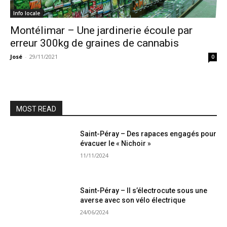
Info locale
Montélimar – Une jardinerie écoule par
erreur 300kg de graines de cannabis
José
-
29/11/2021
0
MOST READ
Saint-Péray – Des rapaces engagés pour
évacuer le « Nichoir »
11/11/2024
Saint-Péray – Il s’électrocute sous une
averse avec son vélo électrique
24/06/2024