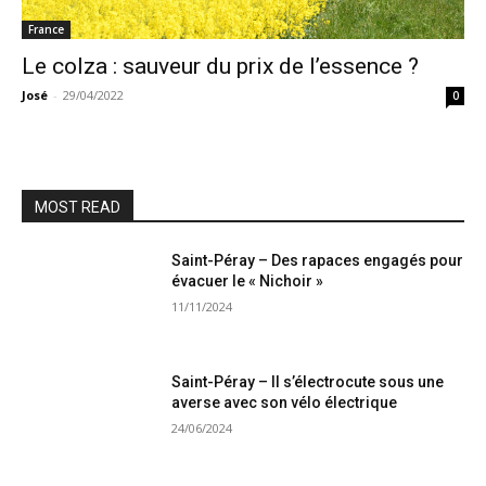
France
Le colza : sauveur du prix de l’essence ?
José
-
29/04/2022
0
MOST READ
Saint-Péray – Des rapaces engagés pour
évacuer le « Nichoir »
11/11/2024
Saint-Péray – Il s’électrocute sous une
averse avec son vélo électrique
24/06/2024