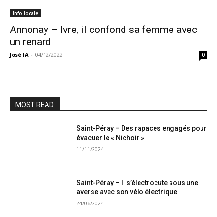
Info locale
Annonay – Ivre, il confond sa femme avec
un renard
José IA
-
04/12/2022
0
MOST READ
Saint-Péray – Des rapaces engagés pour
évacuer le « Nichoir »
11/11/2024
Saint-Péray – Il s’électrocute sous une
averse avec son vélo électrique
24/06/2024