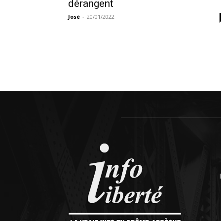
dérangent
José
-
20/01/2022