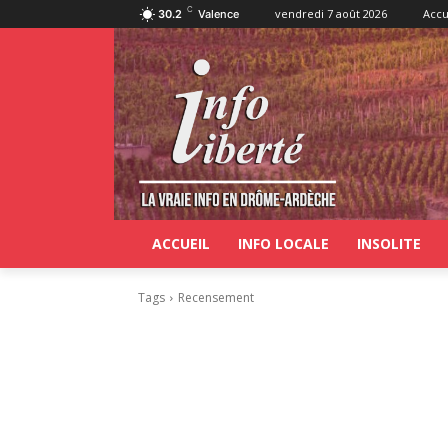
C
vendredi 7 août 2026
Accu
30.2
Valence
ACCUEIL
INFO LOCALE
INSOLITE
Tags
Recensement