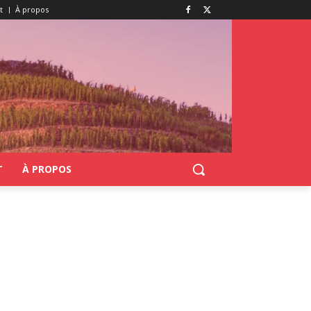
t
À propos
T
À PROPOS