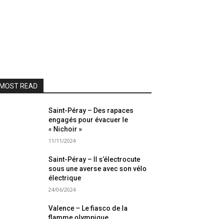
MOST READ
Saint-Péray – Des rapaces
engagés pour évacuer le
« Nichoir »
11/11/2024
Saint-Péray – Il s’électrocute
sous une averse avec son vélo
électrique
24/06/2024
Valence – Le fiasco de la
flamme olympique