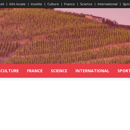
eil
Info locale
Insolite
Culture
France
Science
International
Spor
CULTURE
FRANCE
SCIENCE
INTERNATIONAL
SPOR